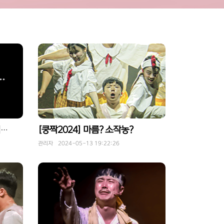
[쿵짝2024] 마름? 소작농?
[쿵짝2024] 뮤지컬 쿵짝은 커튼콜 촬영 가능합니다!!
관리자 2024-05-13 19:22:26